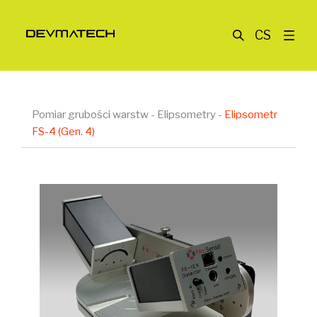
CS
Pomiar grubości warstw
-
Elipsometry
-
Elipsometr
FS-4 (Gen. 4)