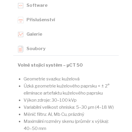
Software
Příslušenství
Galerie
Soubory
Volně stojící systém – μCT 50
Geometrie svazku: kuželová
Úzká geometrie kuželového paprsku < ± 2°
eliminace artefaktu kuželového paprsku
Výkon zdroje: 30–100 kVp
Variabilní velikost ohniska: 5–30 μm (4–18 W)
Měnič filtru: Al, Mb Cu, prázdný
Maximální rozměry skenu (průměr x výška):
40–50 mm