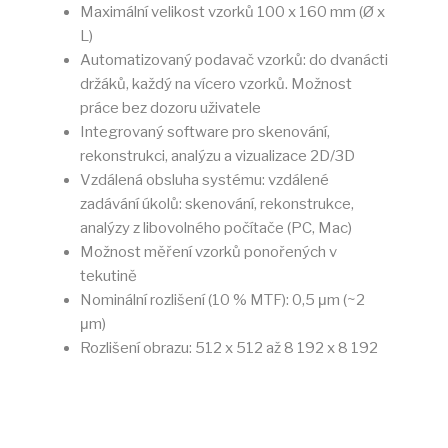
Maximální velikost vzorků 100 x 160 mm (Ø x
L)
Automatizovaný podavač vzorků: do dvanácti
držáků, každý na vícero vzorků. Možnost
práce bez dozoru uživatele
Integrovaný software pro skenování,
rekonstrukci, analýzu a vizualizace 2D/3D
Vzdálená obsluha systému: vzdálené
zadávání úkolů: skenování, rekonstrukce,
analýzy z libovolného počítače (PC, Mac)
Možnost měření vzorků ponořených v
tekutině
Nominální rozlišení (10 % MTF): 0,5 μm (~2
μm)
Rozlišení obrazu: 512 x 512 až 8 192 x 8 192